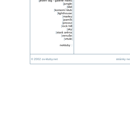
[
jeden tag - galerie nibiru
]
[
jungle
]
[
klid
]
[
komorní klub
]
[
lighthouse
]
[
marley
]
[
parník
]
[
provoz
]
[
rock hill
]
[
sky
]
[
stará aréna
]
[
venuše
]
[
vrtule
]
nekluby
::
© 2002 ov-kluby.net
stránky ne