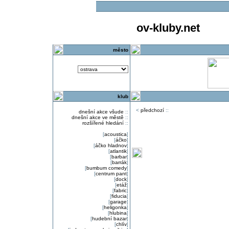
ov-kluby.net
město
klub
<
předchozí
::
dnešní akce všude
::
dnešní akce ve městě
::
rozšířené hledání
::
[
acoustica
]
[
áčko
]
[
áčko hladnov
]
[
atlantik
]
[
barbar
]
[
barrák
]
[
bumbum comedy
]
[
centrum pant
]
[
dock
]
[
etáž
]
[
fabric
]
[
fiducia
]
[
garage
]
[
heligonka
]
[
hlubina
]
[
hudební bazar
]
[
chlív
]