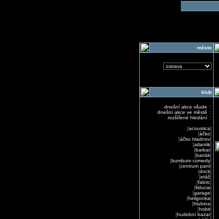
o
město
klub
dnešní akce všude
::
dnešní akce ve městě
::
rozšířené hledání
::
[
acoustica
]
[
áčko
]
[
áčko hladnov
]
[
atlantik
]
[
barbar
]
[
barrák
]
[
bumbum comedy
]
[
centrum pant
]
[
dock
]
[
etáž
]
[
fabric
]
[
fiducia
]
[
garage
]
[
heligonka
]
[
hlubina
]
[
hobit
]
[
hudební bazar
]