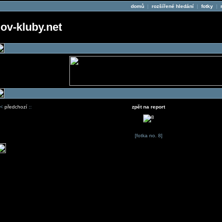
domů
|
rozšířené hledání
|
fotky
|
v-kluby.net
<
předchozí
::
zpět na report
[fotka no. 8]