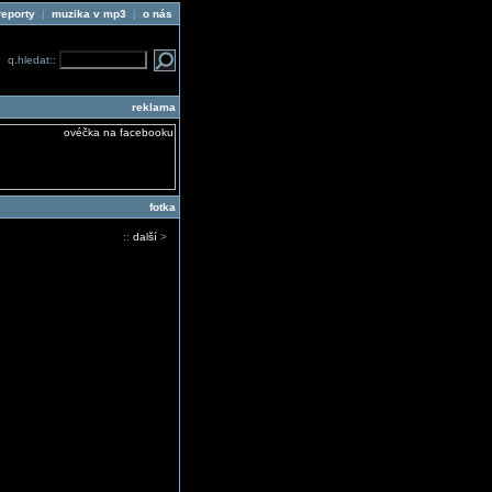
reporty
|
muzika v mp3
|
o nás
q.hledat::
reklama
fotka
::
další
>