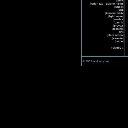
[
chlív
]
[
jeden tag - galerie nibiru
]
[
jungle
]
[
klid
]
[
komorní klub
]
[
lighthouse
]
[
marley
]
[
parník
]
[
provoz
]
[
rock hill
]
[
sky
]
[
stará aréna
]
[
venuše
]
[
vrtule
]
nekluby
::
© 2002 ov-kluby.net