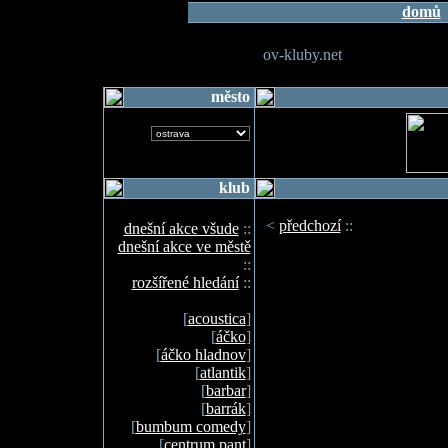
domů
ov-kluby.net
město
klub
<
předchozí
::
dnešní akce všude
::
dnešní akce ve městě
::
rozšířené hledání
::
[
acoustica
]
[
áčko
]
[
áčko hladnov
]
[
atlantik
]
[
barbar
]
[
barrák
]
[
bumbum comedy
]
[
centrum pant
]