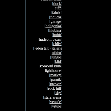
[
dock
]
[
etáž
]
[
fabric
]
[
fiducia
]
[
garage
]
[
heligonka
]
[
hlubina
]
[
hobit
]
[
hudební bazar
]
[
chlív
]
[
jeden tag - galerie
nibiru
]
[
jungle
]
[
klid
]
[
komorní klub
]
[
lighthouse
]
[
marley
]
[
parník
]
[
provoz
]
[
rock hill
]
[
sky
]
[
stará aréna
]
[
venuše
]
[
vrtule
]