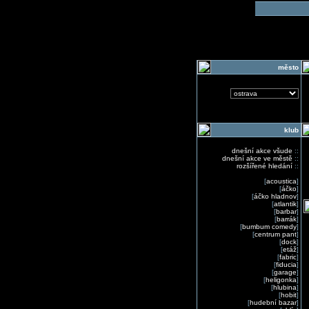
o
město
klub
dnešní akce všude
::
dnešní akce ve městě
::
rozšířené hledání
::
[
acoustica
]
[
áčko
]
[
áčko hladnov
]
[
atlantik
]
[
barbar
]
[
barrák
]
[
bumbum comedy
]
[
centrum pant
]
[
dock
]
[
etáž
]
[
fabric
]
[
fiducia
]
[
garage
]
[
heligonka
]
[
hlubina
]
[
hobit
]
[
hudební bazar
]