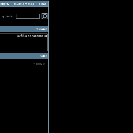
reporty
|
muzika v mp3
|
o nás
q.hledat::
reklama
fotka
::
další
>