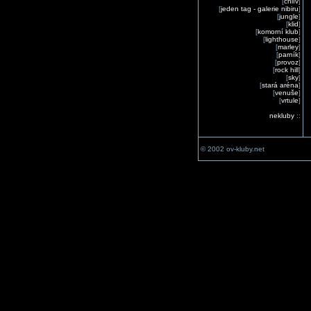
[
chlív
]
[
jeden tag - galerie nibiru
]
[
jungle
]
[
klid
]
[
komorní klub
]
[
lighthouse
]
[
marley
]
[
parník
]
[
provoz
]
[
rock hill
]
[
sky
]
[
stará aréna
]
[
venuše
]
[
vrtule
]
nekluby
::
© 2002 ov-kluby.net