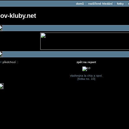
domů
|
rozšířené hledání
|
fotky
|
v-kluby.net
<
předchozí
::
zpět na report
vladivojna la chia a spol.
[fotka no. 10]