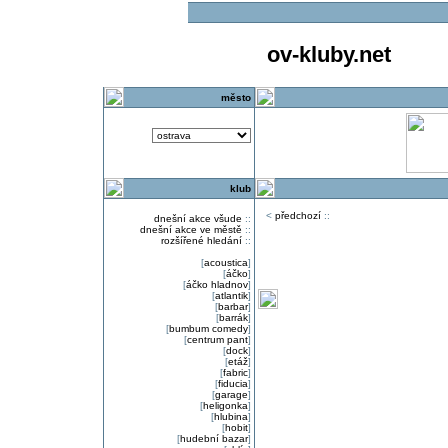
ov-kluby.net
město
klub
<
předchozí
::
dnešní akce všude
::
dnešní akce ve městě
::
rozšířené hledání
::
[
acoustica
]
[
áčko
]
[
áčko hladnov
]
[
atlantik
]
[
barbar
]
[
barrák
]
[
bumbum comedy
]
[
centrum pant
]
[
dock
]
[
etáž
]
[
fabric
]
[
fiducia
]
[
garage
]
[
heligonka
]
[
hlubina
]
[
hobit
]
[
hudební bazar
]