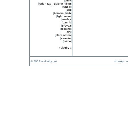
[
chlív
]
[
jeden tag - galerie nibiru
]
[
jungle
]
[
klid
]
[
komorní klub
]
[
lighthouse
]
[
marley
]
[
parník
]
[
provoz
]
[
rock hill
]
[
sky
]
[
stará aréna
]
[
venuše
]
[
vrtule
]
nekluby
::
© 2002 ov-kluby.net
stránky ne