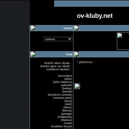
ov-kluby.net
město
klub
<
předchozí
::
dnešní akce všude
::
dnešní akce ve městě
::
rozšířené hledání
::
[
acoustica
]
[
áčko
]
[
áčko hladnov
]
[
atlantik
]
[
barbar
]
[
barrák
]
[
bumbum comedy
]
[
centrum pant
]
[
dock
]
[
etáž
]
[
fabric
]
[
fiducia
]
[
garage
]
[
heligonka
]
[
hlubina
]
[
hobit
]
[
hudební bazar
]