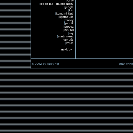
[
chlív
]
[
jeden tag - galerie nibiru
]
[
jungle
]
[
klid
]
[
komorní klub
]
[
lighthouse
]
[
marley
]
[
parník
]
[
provoz
]
[
rock hill
]
[
sky
]
[
stará aréna
]
[
venuše
]
[
vrtule
]
nekluby
::
© 2002 ov-kluby.net
stránky ne