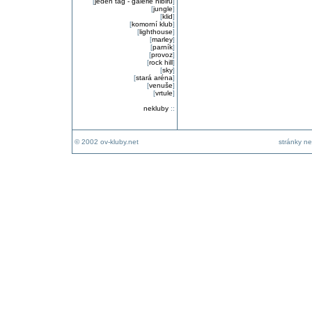
[
jeden tag - galerie nibiru
]
[
jungle
]
[
klid
]
[
komorní klub
]
[
lighthouse
]
[
marley
]
[
parník
]
[
provoz
]
[
rock hill
]
[
sky
]
[
stará aréna
]
[
venuše
]
[
vrtule
]
nekluby
::
© 2002 ov-kluby.net
stránky ne