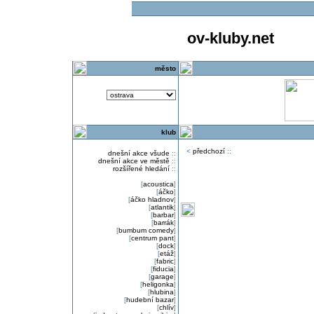
ov-kluby.net
město
klub
<
předchozí
::
dnešní akce všude
::
dnešní akce ve městě
::
rozšířené hledání
::
[
acoustica
]
[
áčko
]
[
áčko hladnov
]
[
atlantik
]
[
barbar
]
[
barrák
]
[
bumbum comedy
]
[
centrum pant
]
[
dock
]
[
etáž
]
[
fabric
]
[
fiducia
]
[
garage
]
[
heligonka
]
[
hlubina
]
[
hudební bazar
]
[
chlív
]