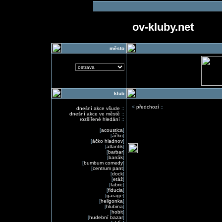
ov-kluby.net
město
klub
<
předchozí
::
dnešní akce všude
::
dnešní akce ve městě
::
rozšířené hledání
::
[
acoustica
]
[
áčko
]
[
áčko hladnov
]
[
atlantik
]
[
barbar
]
[
barrák
]
[
bumbum comedy
]
[
centrum pant
]
[
dock
]
[
etáž
]
[
fabric
]
[
fiducia
]
[
garage
]
[
heligonka
]
[
hlubina
]
[
hobit
]
[
hudební bazar
]