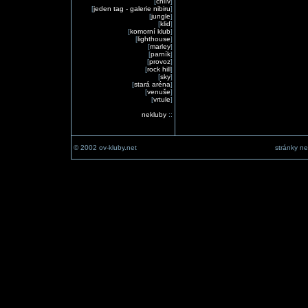
[
chlív
]
[
jeden tag - galerie nibiru
]
[
jungle
]
[
klid
]
[
komorní klub
]
[
lighthouse
]
[
marley
]
[
parník
]
[
provoz
]
[
rock hill
]
[
sky
]
[
stará aréna
]
[
venuše
]
[
vrtule
]
nekluby
::
© 2002 ov-kluby.net
stránky ne