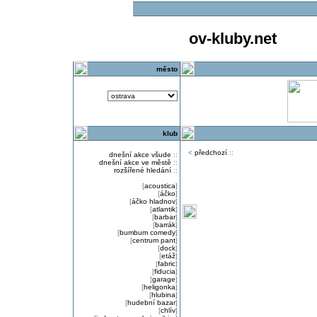
ov-kluby.net
město
klub
<
předchozí
::
dnešní akce všude
::
dnešní akce ve městě
::
rozšířené hledání
::
[
acoustica
]
[
áčko
]
[
áčko hladnov
]
[
atlantik
]
[
barbar
]
[
barrák
]
[
bumbum comedy
]
[
centrum pant
]
[
dock
]
[
etáž
]
[
fabric
]
[
fiducia
]
[
garage
]
[
heligonka
]
[
hlubina
]
[
hudební bazar
]
[
chlív
]