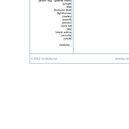
[
jeden tag - galerie nibiru
]
[
jungle
]
[
klid
]
[
komorní klub
]
[
lighthouse
]
[
marley
]
[
parník
]
[
provoz
]
[
rock hill
]
[
sky
]
[
stará aréna
]
[
venuše
]
[
vrtule
]
nekluby
::
© 2002 ov-kluby.net
stránky ne