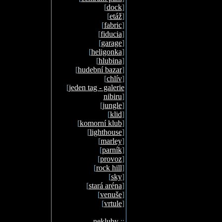
[
dock
]
[
etáž
]
[
fabric
]
[
fiducia
]
[
garage
]
[
heligonka
]
[
hlubina
]
[
hudební bazar
]
[
chlív
]
[
jeden tag - galerie
nibiru
]
[
jungle
]
[
klid
]
[
komorní klub
]
[
lighthouse
]
[
marley
]
[
parník
]
[
provoz
]
[
rock hill
]
[
sky
]
[
stará aréna
]
[
venuše
]
[
vrtule
]
nekluby
::