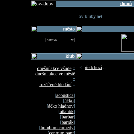
domů
ov-kluby.net
město
klub
<
předchozí
::
dnešní akce všude
::
dnešní akce ve městě
::
rozšířené hledání
::
[
acoustica
]
[
áčko
]
[
áčko hladnov
]
[
atlantik
]
[
barbar
]
[
barrák
]
[
bumbum comedy
]
[
centrum pant
]