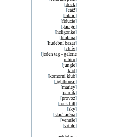
[
dock
]
[
etáž
]
[
fabric
]
[
fiducia
]
[
garage
]
[
heligonka
]
[
hlubina
]
[
hudební bazar
]
[
chlív
]
[
jeden tag - galerie
nibiru
]
[
jungle
]
[
klid
]
[
komorní klub
]
[
lighthouse
]
[
marley
]
[
parník
]
[
provoz
]
[
rock hill
]
[
sky
]
[
stará aréna
]
[
venuše
]
[
vrtule
]
nekluby
::