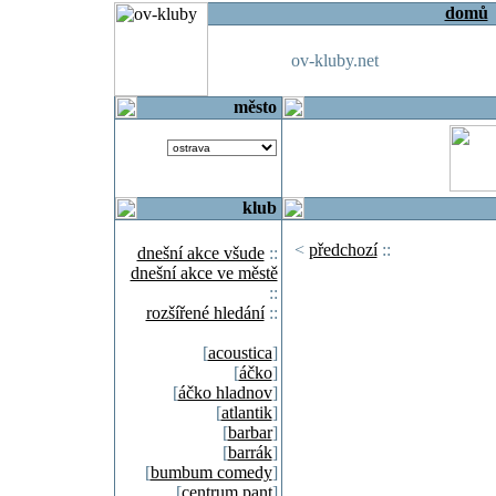
domů
ov-kluby.net
město
klub
<
předchozí
::
dnešní akce všude
::
dnešní akce ve městě
::
rozšířené hledání
::
[
acoustica
]
[
áčko
]
[
áčko hladnov
]
[
atlantik
]
[
barbar
]
[
barrák
]
[
bumbum comedy
]
[
centrum pant
]