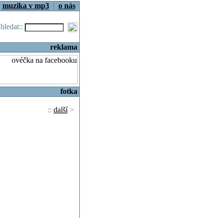
|
muzika v mp3
|
o nás
.hledat::
reklama
fotka
::
další
>