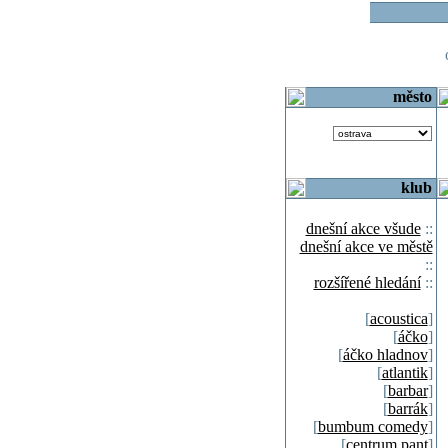
o
město
klub
dnešní akce všude
::
dnešní akce ve městě
::
rozšířené hledání
::
[
acoustica
]
[
áčko
]
[
áčko hladnov
]
[
atlantik
]
[
barbar
]
[
barrák
]
[
bumbum comedy
]
[
centrum pant
]