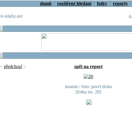
domů
|
rozšířené hledání
|
fotky
|
reporty
v-kluby.net
q
<
předchozí
::
zpět na report
insania / foto: pavel dolas
[fotka no. 20]