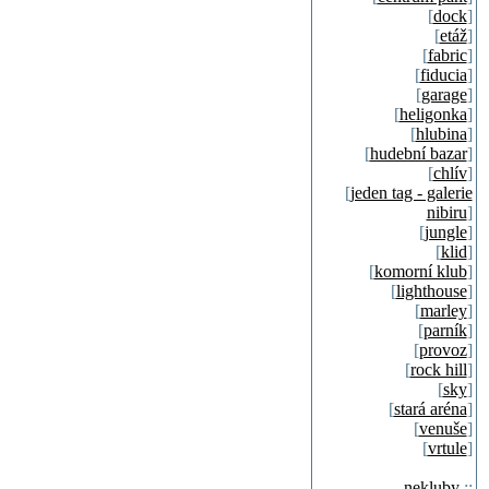
[
dock
]
[
etáž
]
[
fabric
]
[
fiducia
]
[
garage
]
[
heligonka
]
[
hlubina
]
[
hudební bazar
]
[
chlív
]
[
jeden tag - galerie
nibiru
]
[
jungle
]
[
klid
]
[
komorní klub
]
[
lighthouse
]
[
marley
]
[
parník
]
[
provoz
]
[
rock hill
]
[
sky
]
[
stará aréna
]
[
venuše
]
[
vrtule
]
nekluby
::