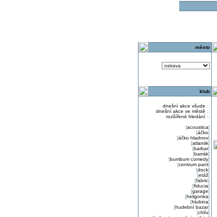
o
město
klub
dnešní akce všude
::
dnešní akce ve městě
::
rozšířené hledání
::
[
acoustica
]
[
áčko
]
[
áčko hladnov
]
[
atlantik
]
[
barbar
]
[
barrák
]
[
bumbum comedy
]
[
centrum pant
]
[
dock
]
[
etáž
]
[
fabric
]
[
fiducia
]
[
garage
]
[
heligonka
]
[
hlubina
]
[
hudební bazar
]
[
chlív
]