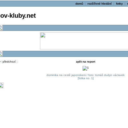
domů
|
rozšířené hledání
|
fotky
|
v-kluby.net
<
předchozí
::
zpět na report
dominika na cestě japonskem / foto: tomáš dudyn václavek
[fotka no. 1]