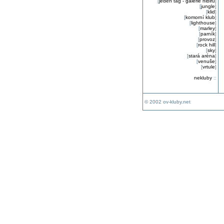
[
jeden tag - galerie nibiru
]
[
jungle
]
[
klid
]
[
komorní klub
]
[
lighthouse
]
[
marley
]
[
parník
]
[
provoz
]
[
rock hill
]
[
sky
]
[
stará aréna
]
[
venuše
]
[
vrtule
]
nekluby
::
© 2002 ov-kluby.net