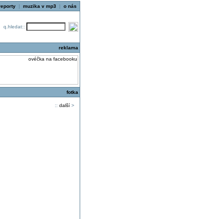
reporty
|
muzika v mp3
|
o nás
q.hledat::
reklama
fotka
::
další
>