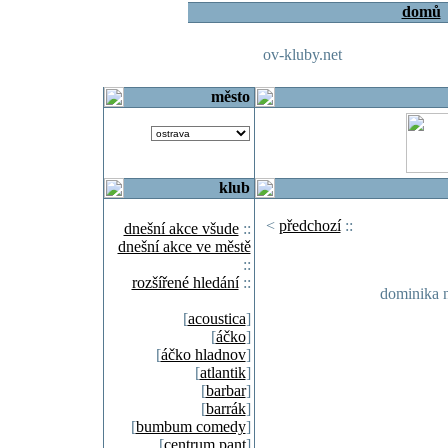
domů
ov-kluby.net
město
klub
<
předchozí
::
dnešní akce všude
::
dnešní akce ve městě
::
rozšířené hledání
::
dominika n
[
acoustica
]
[
áčko
]
[
áčko hladnov
]
[
atlantik
]
[
barbar
]
[
barrák
]
[
bumbum comedy
]
[
centrum pant
]