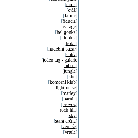
[
dock
]
[
etáž
]
[
fabric
]
[
fiducia
]
[
garage
]
[
heligonka
]
[
hlubina
]
[
hobit
]
[
hudební bazar
]
[
chlív
]
[
jeden tag - galerie
nibiru
]
[
jungle
]
[
klid
]
[
komorní klub
]
[
lighthouse
]
[
marley
]
[
parník
]
[
provoz
]
[
rock hill
]
[
sky
]
[
stará aréna
]
[
venuše
]
[
vrtule
]