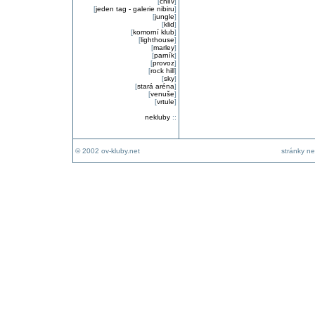
[
chlív
]
[
jeden tag - galerie nibiru
]
[
jungle
]
[
klid
]
[
komorní klub
]
[
lighthouse
]
[
marley
]
[
parník
]
[
provoz
]
[
rock hill
]
[
sky
]
[
stará aréna
]
[
venuše
]
[
vrtule
]
nekluby
::
© 2002 ov-kluby.net
stránky ne