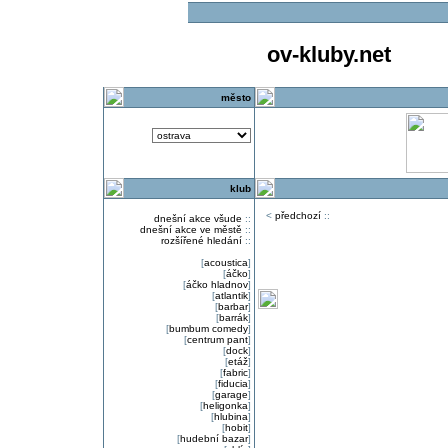
ov-kluby.net
město
klub
<
předchozí
::
dnešní akce všude
::
dnešní akce ve městě
::
rozšířené hledání
::
[
acoustica
]
[
áčko
]
[
áčko hladnov
]
[
atlantik
]
[
barbar
]
[
barrák
]
[
bumbum comedy
]
[
centrum pant
]
[
dock
]
[
etáž
]
[
fabric
]
[
fiducia
]
[
garage
]
[
heligonka
]
[
hlubina
]
[
hobit
]
[
hudební bazar
]