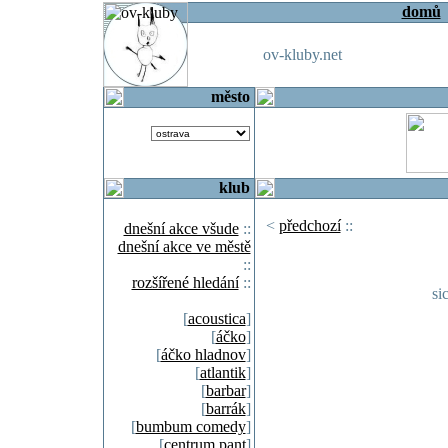
domů
ov-kluby.net
město
klub
<
předchozí
::
dnešní akce všude
::
dnešní akce ve městě
::
rozšířené hledání
::
si
[
acoustica
]
[
áčko
]
[
áčko hladnov
]
[
atlantik
]
[
barbar
]
[
barrák
]
[
bumbum comedy
]
[
centrum pant
]