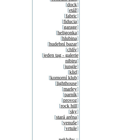
[
dock
]
[
etáž
]
[
fabric
]
[
fiducia
]
[
garage
]
[
heligonka
]
[
hlubina
]
[
hudební bazar
]
[
chlív
]
[
jeden tag - galerie
nibiru
]
[
jungle
]
[
klid
]
[
komorní klub
]
[
lighthouse
]
[
marley
]
[
parník
]
[
provoz
]
[
rock hill
]
[
sky
]
[
stará aréna
]
[
venuše
]
[
vrtule
]
nekluby
::