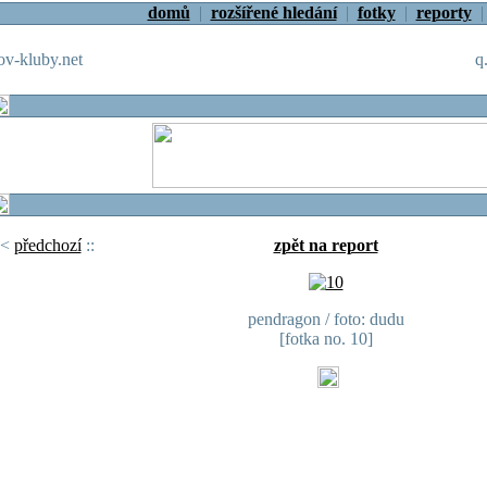
domů
|
rozšířené hledání
|
fotky
|
reporty
v-kluby.net
q
<
předchozí
::
zpět na report
pendragon / foto: dudu
[fotka no. 10]