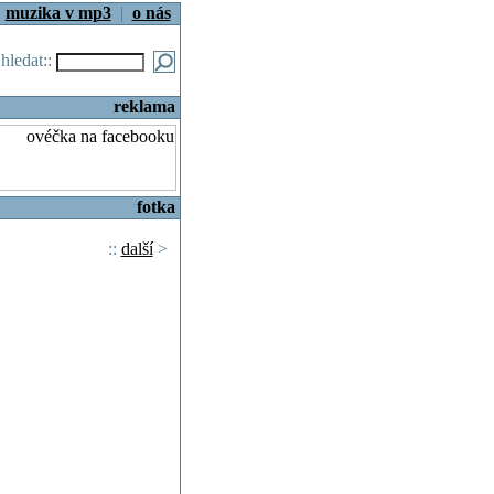
|
muzika v mp3
|
o nás
.hledat::
reklama
fotka
::
další
>