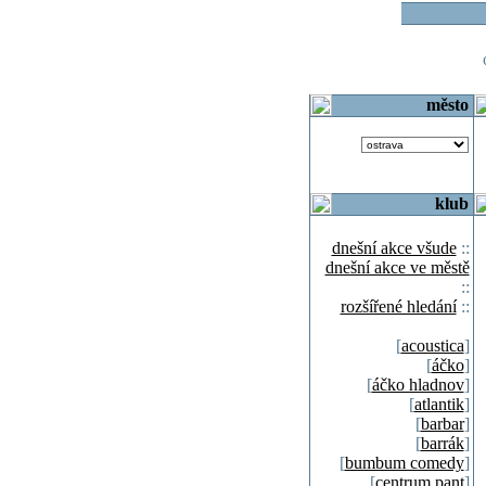
o
město
klub
dnešní akce všude
::
dnešní akce ve městě
::
rozšířené hledání
::
[
acoustica
]
[
áčko
]
[
áčko hladnov
]
[
atlantik
]
[
barbar
]
[
barrák
]
[
bumbum comedy
]
[
centrum pant
]