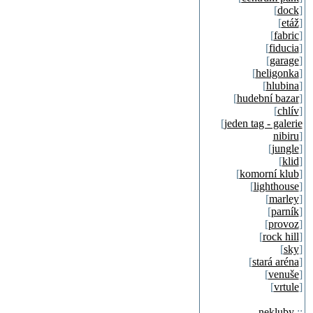
[
dock
]
[
etáž
]
[
fabric
]
[
fiducia
]
[
garage
]
[
heligonka
]
[
hlubina
]
[
hudební bazar
]
[
chlív
]
[
jeden tag - galerie
nibiru
]
[
jungle
]
[
klid
]
[
komorní klub
]
[
lighthouse
]
[
marley
]
[
parník
]
[
provoz
]
[
rock hill
]
[
sky
]
[
stará aréna
]
[
venuše
]
[
vrtule
]
nekluby
::