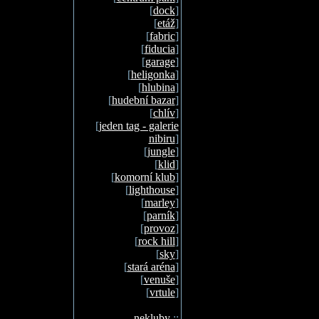
[
dock
]
[
etáž
]
[
fabric
]
[
fiducia
]
[
garage
]
[
heligonka
]
[
hlubina
]
[
hudební bazar
]
[
chlív
]
[
jeden tag - galerie
nibiru
]
[
jungle
]
[
klid
]
[
komorní klub
]
[
lighthouse
]
[
marley
]
[
parník
]
[
provoz
]
[
rock hill
]
[
sky
]
[
stará aréna
]
[
venuše
]
[
vrtule
]
nekluby
::