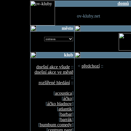
domů
ov-kluby.net
město
klub
<
předchozí
::
dnešní akce všude
::
dnešní akce ve městě
::
rozšířené hledání
::
[
acoustica
]
[
áčko
]
[
áčko hladnov
]
[
atlantik
]
[
barbar
]
[
barrák
]
[
bumbum comedy
]
[
centrum pant
]