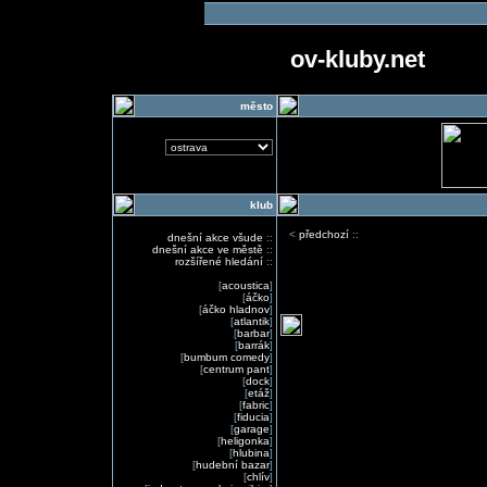
ov-kluby.net
město
klub
<
předchozí
::
dnešní akce všude
::
dnešní akce ve městě
::
rozšířené hledání
::
[
acoustica
]
[
áčko
]
[
áčko hladnov
]
[
atlantik
]
[
barbar
]
[
barrák
]
[
bumbum comedy
]
[
centrum pant
]
[
dock
]
[
etáž
]
[
fabric
]
[
fiducia
]
[
garage
]
[
heligonka
]
[
hlubina
]
[
hudební bazar
]
[
chlív
]