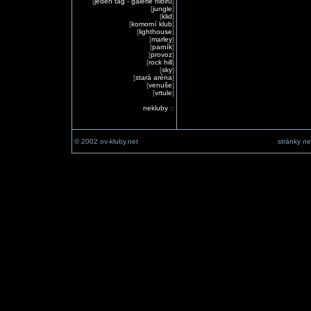
[
jeden tag - galerie nibiru
]
[
jungle
]
[
klid
]
[
komorní klub
]
[
lighthouse
]
[
marley
]
[
parník
]
[
provoz
]
[
rock hill
]
[
sky
]
[
stará aréna
]
[
venuše
]
[
vrtule
]
nekluby
::
© 2002 ov-kluby.net
stránky ne