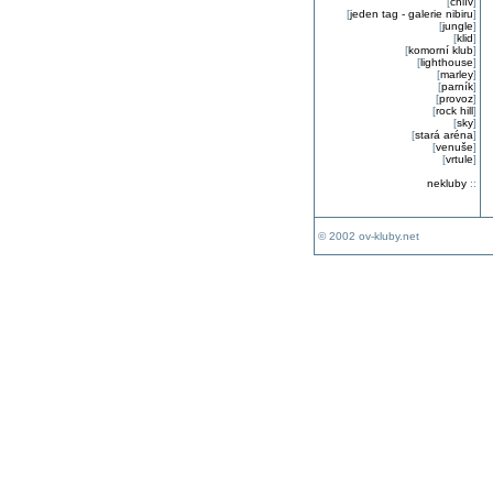
[
chlív
]
[
jeden tag - galerie nibiru
]
[
jungle
]
[
klid
]
[
komorní klub
]
[
lighthouse
]
[
marley
]
[
parník
]
[
provoz
]
[
rock hill
]
[
sky
]
[
stará aréna
]
[
venuše
]
[
vrtule
]
nekluby
::
© 2002 ov-kluby.net