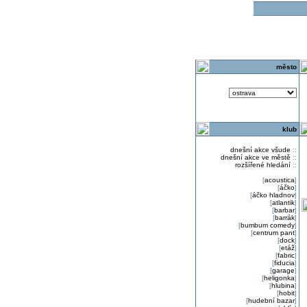
o
město
klub
dnešní akce všude
::
dnešní akce ve městě
::
rozšířené hledání
::
[
acoustica
]
[
áčko
]
[
áčko hladnov
]
[
atlantik
]
[
barbar
]
[
barrák
]
[
bumbum comedy
]
[
centrum pant
]
[
dock
]
[
etáž
]
[
fabric
]
[
fiducia
]
[
garage
]
[
heligonka
]
[
hlubina
]
[
hobit
]
[
hudební bazar
]