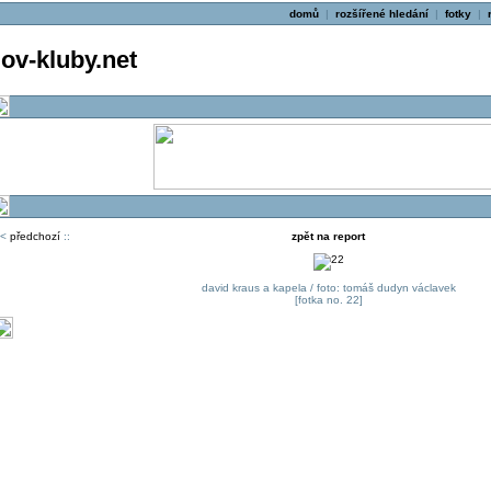
domů
|
rozšířené hledání
|
fotky
|
v-kluby.net
<
předchozí
::
zpět na report
david kraus a kapela / foto: tomáš dudyn václavek
[fotka no. 22]