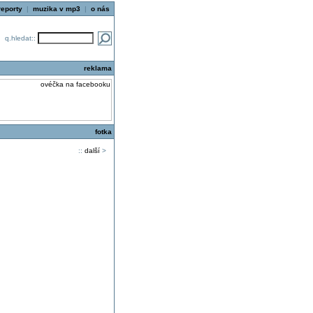
reporty
|
muzika v mp3
|
o nás
q.hledat::
reklama
fotka
::
další
>