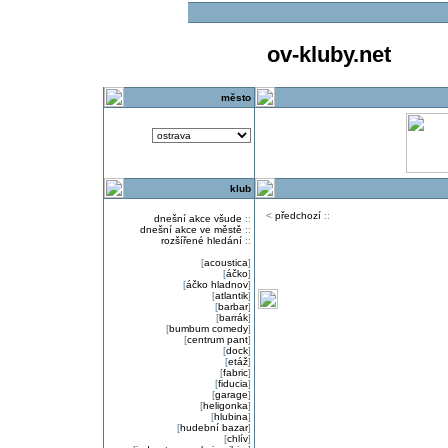
ov-kluby.net
město
klub
<
předchozí
::
dnešní akce všude
::
dnešní akce ve městě
::
rozšířené hledání
::
[
acoustica
]
[
áčko
]
[
áčko hladnov
]
[
atlantik
]
[
barbar
]
[
barrák
]
[
bumbum comedy
]
[
centrum pant
]
[
dock
]
[
etáž
]
[
fabric
]
[
fiducia
]
[
garage
]
[
heligonka
]
[
hlubina
]
[
hudební bazar
]
[
chlív
]