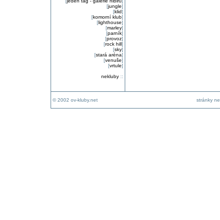
[
jeden tag - galerie nibiru
]
[
jungle
]
[
klid
]
[
komorní klub
]
[
lighthouse
]
[
marley
]
[
parník
]
[
provoz
]
[
rock hill
]
[
sky
]
[
stará aréna
]
[
venuše
]
[
vrtule
]
nekluby
::
© 2002 ov-kluby.net
stránky ne