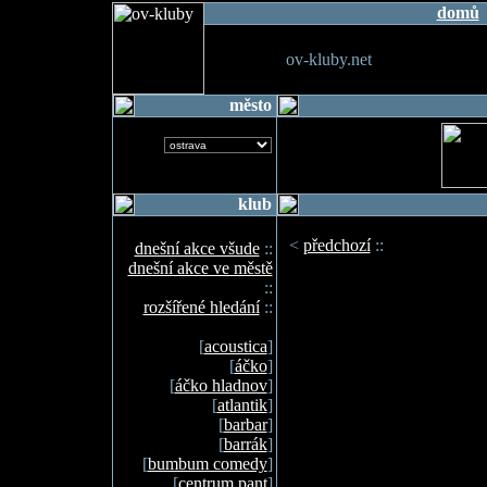
domů
ov-kluby.net
město
klub
<
předchozí
::
dnešní akce všude
::
dnešní akce ve městě
::
rozšířené hledání
::
[
acoustica
]
[
áčko
]
[
áčko hladnov
]
[
atlantik
]
[
barbar
]
[
barrák
]
[
bumbum comedy
]
[
centrum pant
]