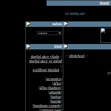
domů
ov-kluby.net
město
klub
<
předchozí
::
dnešní akce všude
::
dnešní akce ve městě
::
rozšířené hledání
::
po
[
acoustica
]
[
áčko
]
[
áčko hladnov
]
[
atlantik
]
[
barbar
]
[
barrák
]
[
bumbum comedy
]
[
centrum pant
]