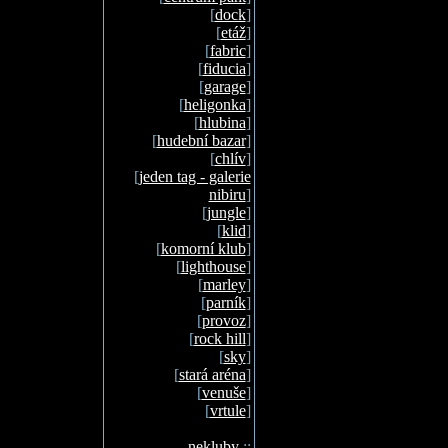
[
dock
]
[
etáž
]
[
fabric
]
[
fiducia
]
[
garage
]
[
heligonka
]
[
hlubina
]
[
hudební bazar
]
[
chlív
]
[
jeden tag - galerie
nibiru
]
[
jungle
]
[
klid
]
[
komorní klub
]
[
lighthouse
]
[
marley
]
[
parník
]
[
provoz
]
[
rock hill
]
[
sky
]
[
stará aréna
]
[
venuše
]
[
vrtule
]
nekluby
::