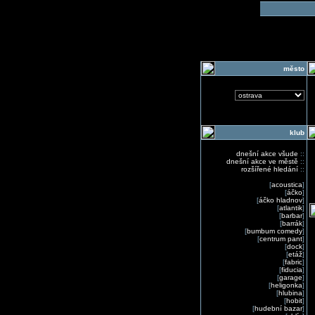
o
město
klub
dnešní akce všude
::
dnešní akce ve městě
::
rozšířené hledání
::
[
acoustica
]
[
áčko
]
[
áčko hladnov
]
[
atlantik
]
[
barbar
]
[
barrák
]
[
bumbum comedy
]
[
centrum pant
]
[
dock
]
[
etáž
]
[
fabric
]
[
fiducia
]
[
garage
]
[
heligonka
]
[
hlubina
]
[
hobit
]
[
hudební bazar
]