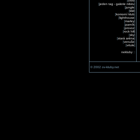
[
chlív
]
[
jeden tag - galerie nibiru
]
[
jungle
]
[
klid
]
[
komorní klub
]
[
lighthouse
]
[
marley
]
[
parník
]
[
provoz
]
[
rock hill
]
[
sky
]
[
stará aréna
]
[
venuše
]
[
vrtule
]
nekluby
::
© 2002 ov-kluby.net