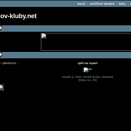
domů
|
rozšířené hledání
|
fotky
|
v-kluby.net
<
předchozí
::
zpět na report
karafa q / foto: tomáš dudyn václavek
[fotka no. 44]