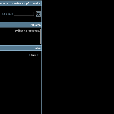
reporty
|
muzika v mp3
|
o nás
q.hledat::
reklama
fotka
::
další
>