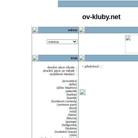
ov-kluby.net
město
klub
<
předchozí
::
dnešní akce všude
::
dnešní akce ve městě
::
rozšířené hledání
::
[
acoustica
]
[
áčko
]
[
áčko hladnov
]
[
atlantik
]
[
barbar
]
[
barrák
]
[
bumbum comedy
]
[
centrum pant
]
[
dock
]
[
etáž
]
[
fabric
]
[
fiducia
]
[
garage
]
[
heligonka
]
[
hlubina
]
[
hudební bazar
]
[
chlív
]