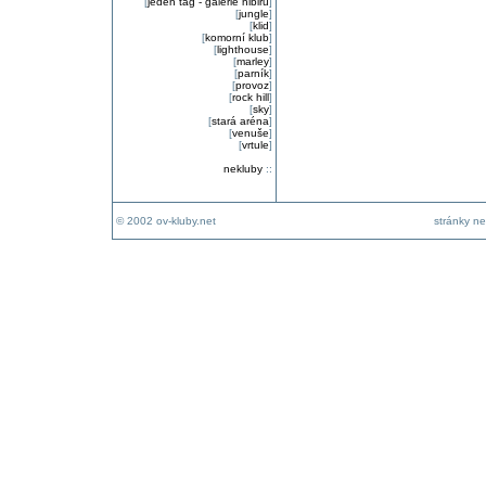
[
jeden tag - galerie nibiru
]
[
jungle
]
[
klid
]
[
komorní klub
]
[
lighthouse
]
[
marley
]
[
parník
]
[
provoz
]
[
rock hill
]
[
sky
]
[
stará aréna
]
[
venuše
]
[
vrtule
]
nekluby
::
© 2002 ov-kluby.net
stránky ne