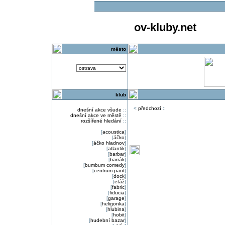
ov-kluby.net
město
klub
<
předchozí
::
dnešní akce všude
::
dnešní akce ve městě
::
rozšířené hledání
::
[
acoustica
]
[
áčko
]
[
áčko hladnov
]
[
atlantik
]
[
barbar
]
[
barrák
]
[
bumbum comedy
]
[
centrum pant
]
[
dock
]
[
etáž
]
[
fabric
]
[
fiducia
]
[
garage
]
[
heligonka
]
[
hlubina
]
[
hobit
]
[
hudební bazar
]