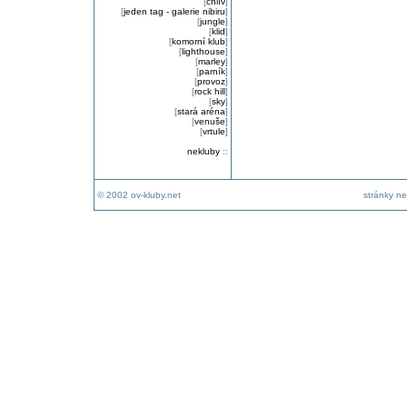
[
chlív
]
[
jeden tag - galerie nibiru
]
[
jungle
]
[
klid
]
[
komorní klub
]
[
lighthouse
]
[
marley
]
[
parník
]
[
provoz
]
[
rock hill
]
[
sky
]
[
stará aréna
]
[
venuše
]
[
vrtule
]
nekluby
::
© 2002 ov-kluby.net
stránky ne