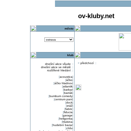
ov-kluby.net
město
klub
<
předchozí
::
dnešní akce všude
::
dnešní akce ve městě
::
rozšířené hledání
::
[
acoustica
]
[
áčko
]
[
áčko hladnov
]
[
atlantik
]
[
barbar
]
[
barrák
]
[
bumbum comedy
]
[
centrum pant
]
[
dock
]
[
etáž
]
[
fabric
]
[
fiducia
]
[
garage
]
[
heligonka
]
[
hlubina
]
[
hudební bazar
]
[
chlív
]