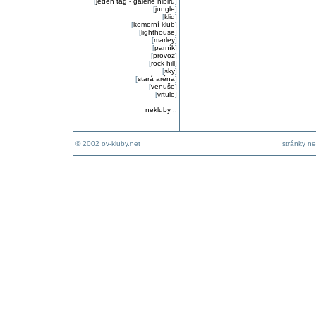
[
jeden tag - galerie nibiru
]
[
jungle
]
[
klid
]
[
komorní klub
]
[
lighthouse
]
[
marley
]
[
parník
]
[
provoz
]
[
rock hill
]
[
sky
]
[
stará aréna
]
[
venuše
]
[
vrtule
]
nekluby
::
© 2002 ov-kluby.net
stránky ne