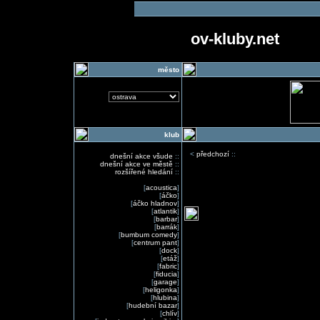
ov-kluby.net
město
klub
<
předchozí
::
dnešní akce všude
::
dnešní akce ve městě
::
rozšířené hledání
::
[
acoustica
]
[
áčko
]
[
áčko hladnov
]
[
atlantik
]
[
barbar
]
[
barrák
]
[
bumbum comedy
]
[
centrum pant
]
[
dock
]
[
etáž
]
[
fabric
]
[
fiducia
]
[
garage
]
[
heligonka
]
[
hlubina
]
[
hudební bazar
]
[
chlív
]