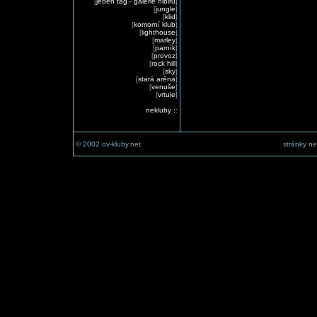
[
jeden tag - galerie nibiru
]
[
jungle
]
[
klid
]
[
komorní klub
]
[
lighthouse
]
[
marley
]
[
parník
]
[
provoz
]
[
rock hill
]
[
sky
]
[
stará aréna
]
[
venuše
]
[
vrtule
]
nekluby
::
© 2002 ov-kluby.net
stránky ne