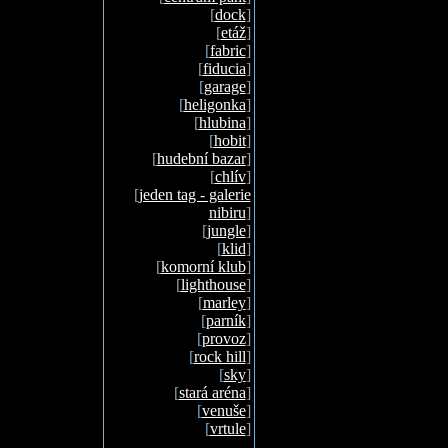
[
dock
]
[
etáž
]
[
fabric
]
[
fiducia
]
[
garage
]
[
heligonka
]
[
hlubina
]
[
hobit
]
[
hudební bazar
]
[
chlív
]
[
jeden tag - galerie
nibiru
]
[
jungle
]
[
klid
]
[
komorní klub
]
[
lighthouse
]
[
marley
]
[
parník
]
[
provoz
]
[
rock hill
]
[
sky
]
[
stará aréna
]
[
venuše
]
[
vrtule
]