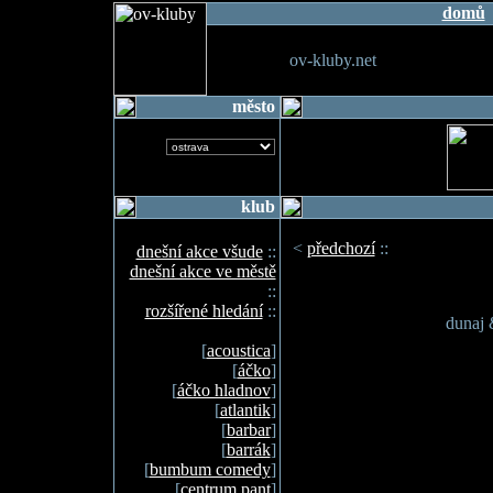
domů
ov-kluby.net
město
klub
<
předchozí
::
dnešní akce všude
::
dnešní akce ve městě
::
rozšířené hledání
::
dunaj 
[
acoustica
]
[
áčko
]
[
áčko hladnov
]
[
atlantik
]
[
barbar
]
[
barrák
]
[
bumbum comedy
]
[
centrum pant
]