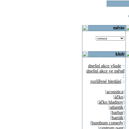
o
město
klub
dnešní akce všude
::
dnešní akce ve městě
::
rozšířené hledání
::
[
acoustica
]
[
áčko
]
[
áčko hladnov
]
[
atlantik
]
[
barbar
]
[
barrák
]
[
bumbum comedy
]
[
centrum pant
]