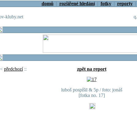
domů
|
rozšířené hledání
|
fotky
|
reporty
v-kluby.net
q
<
předchozí
::
zpět na report
luboš pospíšil & 5p / foto: jonáš
[fotka no. 17]