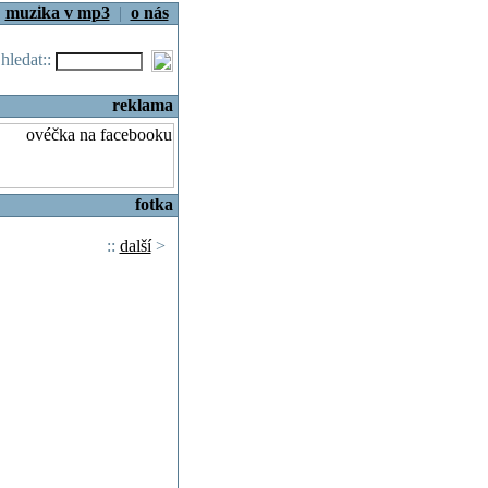
|
muzika v mp3
|
o nás
.hledat::
reklama
fotka
::
další
>