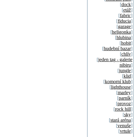
[
dock
]
[
etáž
]
[
fabric
]
[
fiducia
]
[
garage
]
[
heligonka
]
[
hlubina
]
[
hobit
]
[
hudební bazar
]
[
chlív
]
[
jeden tag - galerie
nibiru
]
[
jungle
]
[
klid
]
[
komorní klub
]
[
lighthouse
]
[
marley
]
[
parník
]
[
provoz
]
[
rock hill
]
[
sky
]
[
stará aréna
]
[
venuše
]
[
vrtule
]