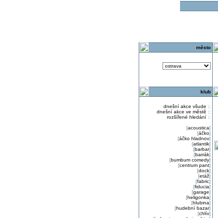
o
město
klub
dnešní akce všude
::
dnešní akce ve městě
::
rozšířené hledání
::
[
acoustica
]
[
áčko
]
[
áčko hladnov
]
[
atlantik
]
[
barbar
]
[
barrák
]
[
bumbum comedy
]
[
centrum pant
]
[
dock
]
[
etáž
]
[
fabric
]
[
fiducia
]
[
garage
]
[
heligonka
]
[
hlubina
]
[
hudební bazar
]
[
chlív
]