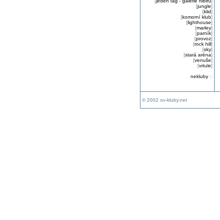
[
jeden tag - galerie nibiru
]
[
jungle
]
[
klid
]
[
komorní klub
]
[
lighthouse
]
[
marley
]
[
parník
]
[
provoz
]
[
rock hill
]
[
sky
]
[
stará aréna
]
[
venuše
]
[
vrtule
]
nekluby
::
© 2002 ov-kluby.net