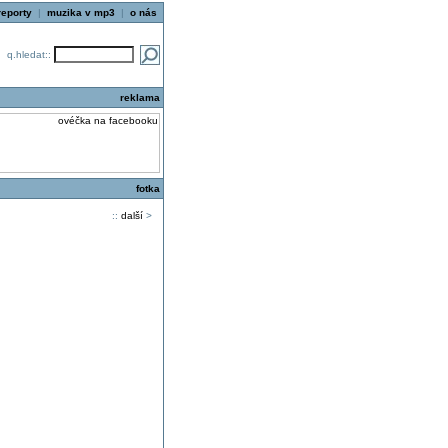
reporty
|
muzika v mp3
|
o nás
q.hledat::
reklama
fotka
::
další
>