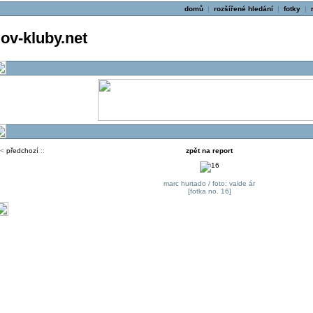
domů
|
rozšířené hledání
|
fotky
|
v-kluby.net
<
předchozí
::
zpět na report
marc hurtado / foto: valde ár
[fotka no. 16]