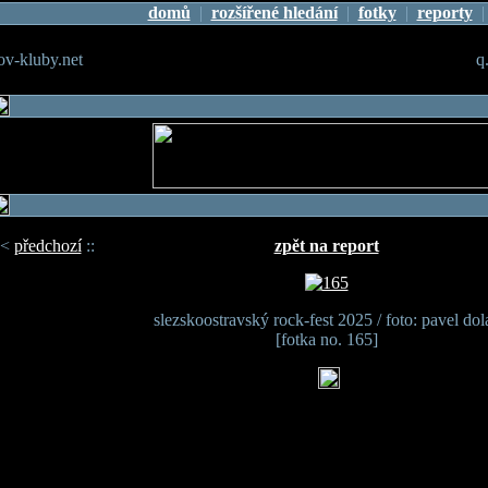
domů
|
rozšířené hledání
|
fotky
|
reporty
v-kluby.net
q
<
předchozí
::
zpět na report
slezskoostravský rock-fest 2025 / foto: pavel dol
[fotka no. 165]