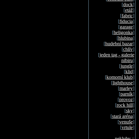
[
dock
]
[
etáž
]
[
fabric
]
[
fiducia
]
[
garage
]
[
heligonka
]
[
hlubina
]
[
hudební bazar
]
[
chlív
]
[
jeden tag - galerie
nibiru
]
[
jungle
]
[
klid
]
[
komorní klub
]
[
lighthouse
]
[
marley
]
[
parník
]
[
provoz
]
[
rock hill
]
[
sky
]
[
stará aréna
]
[
venuše
]
[
vrtule
]
nekluby
::