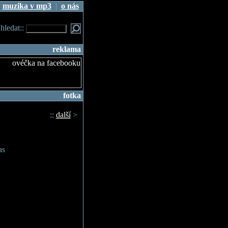
|
muzika v mp3
|
o nás
.hledat::
reklama
fotka
::
další
>
as