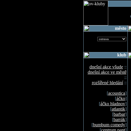
o
město
klub
dnešní akce všude
::
dnešní akce ve městě
::
rozšířené hledání
::
[
acoustica
]
[
áčko
]
[
áčko hladnov
]
[
atlantik
]
[
barbar
]
[
barrák
]
[
bumbum comedy
]
[
centrum pant
]