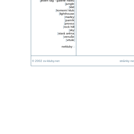
[
jeden tag - galerie nibiru
]
[
jungle
]
[
klid
]
[
komorní klub
]
[
lighthouse
]
[
marley
]
[
parník
]
[
provoz
]
[
rock hill
]
[
sky
]
[
stará aréna
]
[
venuše
]
[
vrtule
]
nekluby
::
© 2002 ov-kluby.net
stránky ne