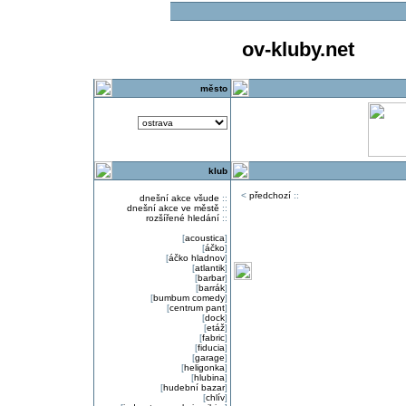
ov-kluby.net
město
klub
<
předchozí
::
dnešní akce všude
::
dnešní akce ve městě
::
rozšířené hledání
::
[
acoustica
]
[
áčko
]
[
áčko hladnov
]
[
atlantik
]
[
barbar
]
[
barrák
]
[
bumbum comedy
]
[
centrum pant
]
[
dock
]
[
etáž
]
[
fabric
]
[
fiducia
]
[
garage
]
[
heligonka
]
[
hlubina
]
[
hudební bazar
]
[
chlív
]