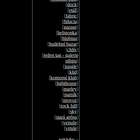
[
dock
]
[
etáž
]
[
fabric
]
[
fiducia
]
[
garage
]
[
heligonka
]
[
hlubina
]
[
hudební bazar
]
[
chlív
]
[
jeden tag - galerie
nibiru
]
[
jungle
]
[
klid
]
[
komorní klub
]
[
lighthouse
]
[
marley
]
[
parník
]
[
provoz
]
[
rock hill
]
[
sky
]
[
stará aréna
]
[
venuše
]
[
vrtule
]
nekluby
::