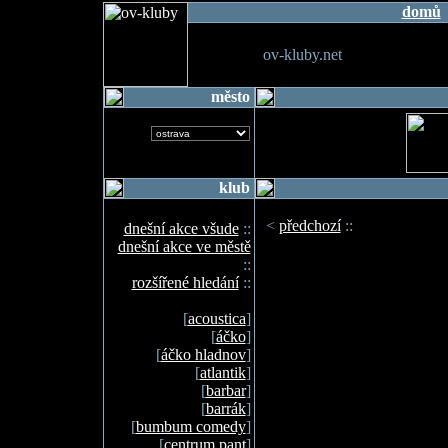
domů
ov-kluby.net
město
klub
<
předchozí
::
dnešní akce všude
::
dnešní akce ve městě
::
rozšířené hledání
::
[
acoustica
]
[
áčko
]
[
áčko hladnov
]
[
atlantik
]
[
barbar
]
[
barrák
]
[
bumbum comedy
]
[
centrum pant
]