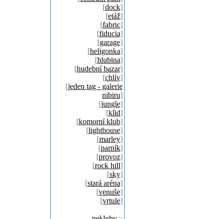
[
dock
]
[
etáž
]
[
fabric
]
[
fiducia
]
[
garage
]
[
heligonka
]
[
hlubina
]
[
hudební bazar
]
[
chlív
]
[
jeden tag - galerie
nibiru
]
[
jungle
]
[
klid
]
[
komorní klub
]
[
lighthouse
]
[
marley
]
[
parník
]
[
provoz
]
[
rock hill
]
[
sky
]
[
stará aréna
]
[
venuše
]
[
vrtule
]
nekluby
::