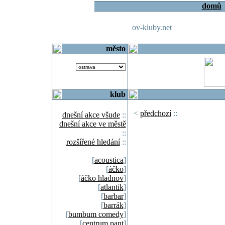
domů
ov-kluby.net
město
klub
<
předchozí
::
dnešní akce všude
::
dnešní akce ve městě
::
rozšířené hledání
::
[
acoustica
]
[
áčko
]
[
áčko hladnov
]
[
atlantik
]
[
barbar
]
[
barrák
]
[
bumbum comedy
]
[
centrum pant
]