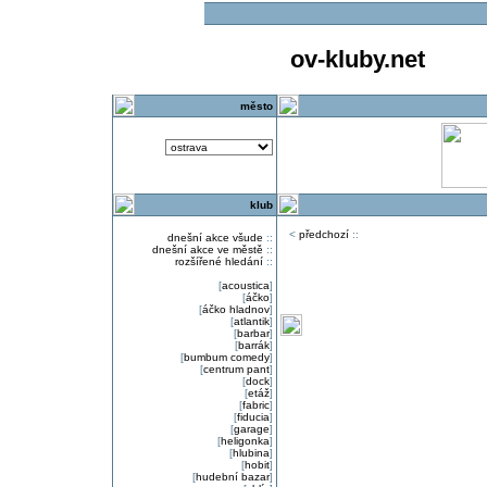
ov-kluby.net
město
klub
<
předchozí
::
dnešní akce všude
::
dnešní akce ve městě
::
rozšířené hledání
::
[
acoustica
]
[
áčko
]
[
áčko hladnov
]
[
atlantik
]
[
barbar
]
[
barrák
]
[
bumbum comedy
]
[
centrum pant
]
[
dock
]
[
etáž
]
[
fabric
]
[
fiducia
]
[
garage
]
[
heligonka
]
[
hlubina
]
[
hobit
]
[
hudební bazar
]