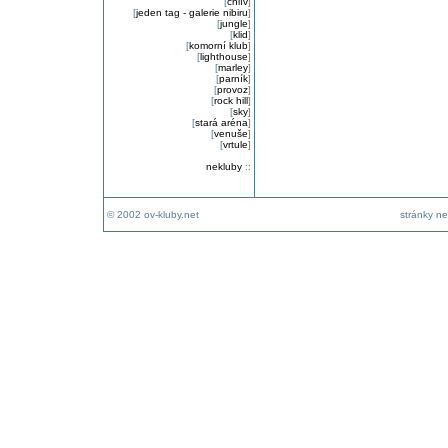
[
chlív
]
[
jeden tag - galerie nibiru
]
[
jungle
]
[
klid
]
[
komorní klub
]
[
lighthouse
]
[
marley
]
[
parník
]
[
provoz
]
[
rock hill
]
[
sky
]
[
stará aréna
]
[
venuše
]
[
vrtule
]
nekluby
::
© 2002 ov-kluby.net
stránky ne