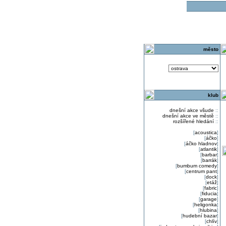
o
město
klub
dnešní akce všude
::
dnešní akce ve městě
::
rozšířené hledání
::
[
acoustica
]
[
áčko
]
[
áčko hladnov
]
[
atlantik
]
[
barbar
]
[
barrák
]
[
bumbum comedy
]
[
centrum pant
]
[
dock
]
[
etáž
]
[
fabric
]
[
fiducia
]
[
garage
]
[
heligonka
]
[
hlubina
]
[
hudební bazar
]
[
chlív
]