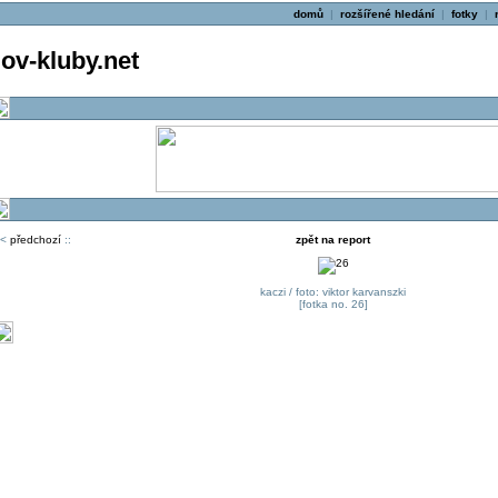
domů
|
rozšířené hledání
|
fotky
|
v-kluby.net
<
předchozí
::
zpět na report
kaczi / foto: viktor karvanszki
[fotka no. 26]