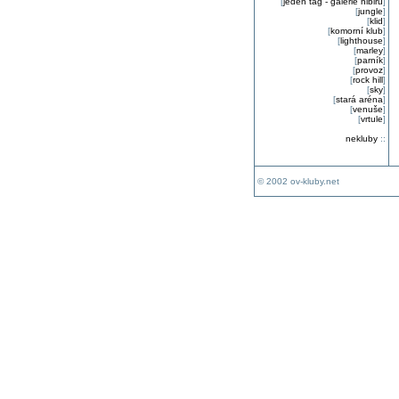
[
jeden tag - galerie nibiru
]
[
jungle
]
[
klid
]
[
komorní klub
]
[
lighthouse
]
[
marley
]
[
parník
]
[
provoz
]
[
rock hill
]
[
sky
]
[
stará aréna
]
[
venuše
]
[
vrtule
]
nekluby
::
© 2002 ov-kluby.net