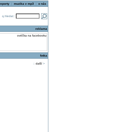
reporty
|
muzika v mp3
|
o nás
q.hledat::
reklama
fotka
::
další
>