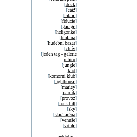
[
dock
]
[
etáž
]
[
fabric
]
[
fiducia
]
[
garage
]
[
heligonka
]
[
hlubina
]
[
hudební bazar
]
[
chlív
]
[
jeden tag - galerie
nibiru
]
[
jungle
]
[
klid
]
[
komorní klub
]
[
lighthouse
]
[
marley
]
[
parník
]
[
provoz
]
[
rock hill
]
[
sky
]
[
stará aréna
]
[
venuše
]
[
vrtule
]
nekluby
::