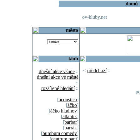
domů
ov-kluby.net
město
klub
<
předchozí
::
dnešní akce všude
::
dnešní akce ve městě
::
rozšířené hledání
::
po
[
acoustica
]
[
áčko
]
[
áčko hladnov
]
[
atlantik
]
[
barbar
]
[
barrák
]
[
bumbum comedy
]
[
centrum pant
]