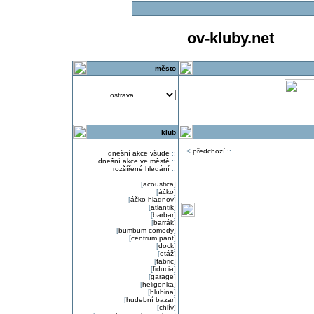
ov-kluby.net
město
klub
<
předchozí
::
dnešní akce všude
::
dnešní akce ve městě
::
rozšířené hledání
::
[
acoustica
]
[
áčko
]
[
áčko hladnov
]
[
atlantik
]
[
barbar
]
[
barrák
]
[
bumbum comedy
]
[
centrum pant
]
[
dock
]
[
etáž
]
[
fabric
]
[
fiducia
]
[
garage
]
[
heligonka
]
[
hlubina
]
[
hudební bazar
]
[
chlív
]