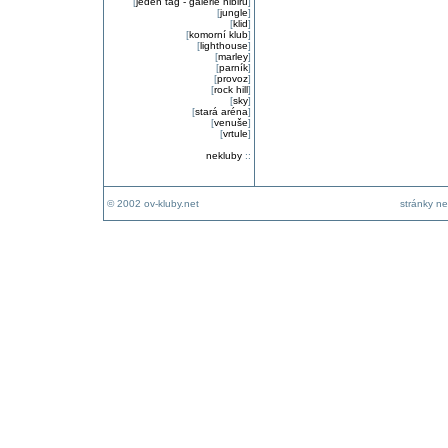
[
jeden tag - galerie nibiru
]
[
jungle
]
[
klid
]
[
komorní klub
]
[
lighthouse
]
[
marley
]
[
parník
]
[
provoz
]
[
rock hill
]
[
sky
]
[
stará aréna
]
[
venuše
]
[
vrtule
]
nekluby
::
© 2002 ov-kluby.net
stránky ne