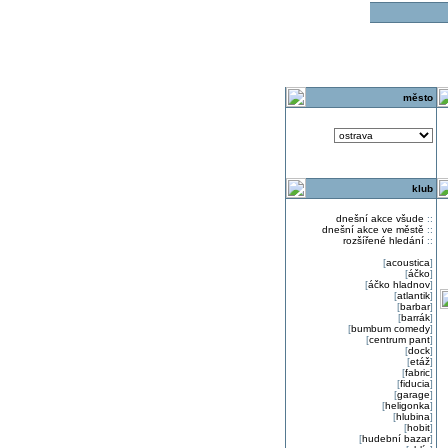
o
město
klub
dnešní akce všude
::
dnešní akce ve městě
::
rozšířené hledání
::
[
acoustica
]
[
áčko
]
[
áčko hladnov
]
[
atlantik
]
[
barbar
]
[
barrák
]
[
bumbum comedy
]
[
centrum pant
]
[
dock
]
[
etáž
]
[
fabric
]
[
fiducia
]
[
garage
]
[
heligonka
]
[
hlubina
]
[
hobit
]
[
hudební bazar
]