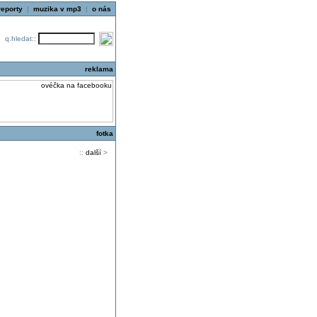
reporty
|
muzika v mp3
|
o nás
q.hledat::
reklama
fotka
::
další
>