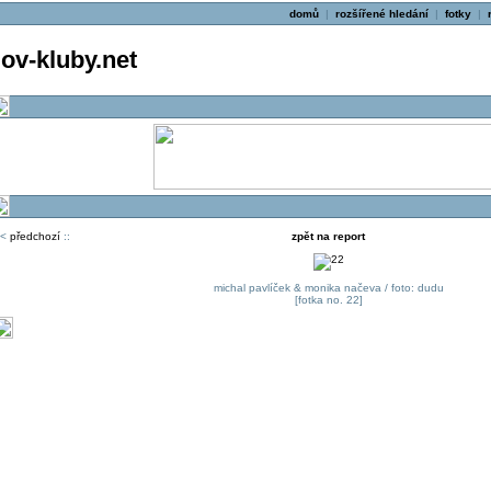
domů
|
rozšířené hledání
|
fotky
|
v-kluby.net
<
předchozí
::
zpět na report
michal pavlíček & monika načeva / foto: dudu
[fotka no. 22]