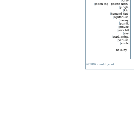
[
chlív
]
[
jeden tag - galerie nibiru
]
[
jungle
]
[
klid
]
[
komorní klub
]
[
lighthouse
]
[
marley
]
[
parník
]
[
provoz
]
[
rock hill
]
[
sky
]
[
stará aréna
]
[
venuše
]
[
vrtule
]
nekluby
::
© 2002 ov-kluby.net