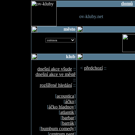
domů
ov-kluby.net
město
klub
<
předchozí
::
dnešní akce všude
::
dnešní akce ve městě
::
rozšířené hledání
::
[
acoustica
]
[
áčko
]
[
áčko hladnov
]
[
atlantik
]
[
barbar
]
[
barrák
]
[
bumbum comedy
]
[
centrum pant
]