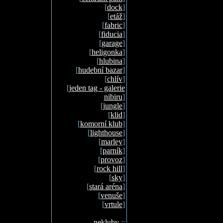
[
dock
]
[
etáž
]
[
fabric
]
[
fiducia
]
[
garage
]
[
heligonka
]
[
hlubina
]
[
hudební bazar
]
[
chlív
]
[
jeden tag - galerie
nibiru
]
[
jungle
]
[
klid
]
[
komorní klub
]
[
lighthouse
]
[
marley
]
[
parník
]
[
provoz
]
[
rock hill
]
[
sky
]
[
stará aréna
]
[
venuše
]
[
vrtule
]
nekluby
::