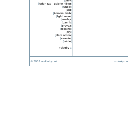
[
chlív
]
[
jeden tag - galerie nibiru
]
[
jungle
]
[
klid
]
[
komorní klub
]
[
lighthouse
]
[
marley
]
[
parník
]
[
provoz
]
[
rock hill
]
[
sky
]
[
stará aréna
]
[
venuše
]
[
vrtule
]
nekluby
::
© 2002 ov-kluby.net
stránky ne