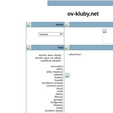
ov-kluby.net
město
klub
<
předchozí
::
dnešní akce všude
::
dnešní akce ve městě
::
rozšířené hledání
::
[
acoustica
]
[
áčko
]
[
áčko hladnov
]
[
atlantik
]
[
barbar
]
[
barrák
]
[
bumbum comedy
]
[
centrum pant
]
[
dock
]
[
etáž
]
[
fabric
]
[
fiducia
]
[
garage
]
[
heligonka
]
[
hlubina
]
[
hobit
]
[
hudební bazar
]