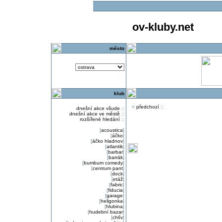
ov-kluby.net
město
klub
<
předchozí
::
dnešní akce všude
::
dnešní akce ve městě
::
rozšířené hledání
::
[
acoustica
]
[
áčko
]
[
áčko hladnov
]
[
atlantik
]
[
barbar
]
[
barrák
]
[
bumbum comedy
]
[
centrum pant
]
[
dock
]
[
etáž
]
[
fabric
]
[
fiducia
]
[
garage
]
[
heligonka
]
[
hlubina
]
[
hudební bazar
]
[
chlív
]