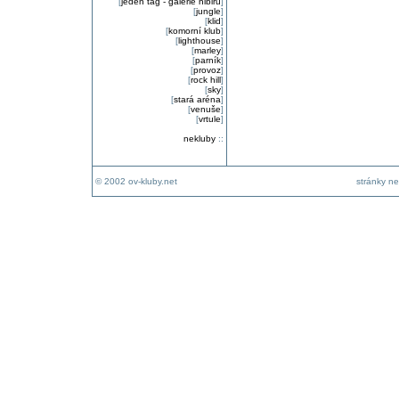
[
jeden tag - galerie nibiru
]
[
jungle
]
[
klid
]
[
komorní klub
]
[
lighthouse
]
[
marley
]
[
parník
]
[
provoz
]
[
rock hill
]
[
sky
]
[
stará aréna
]
[
venuše
]
[
vrtule
]
nekluby
::
© 2002 ov-kluby.net
stránky ne