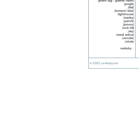
[
jeden tag - galerie nibiru
]
[
jungle
]
[
klid
]
[
komorní klub
]
[
lighthouse
]
[
marley
]
[
parník
]
[
provoz
]
[
rock hill
]
[
sky
]
[
stará aréna
]
[
venuše
]
[
vrtule
]
nekluby
::
© 2002 ov-kluby.net