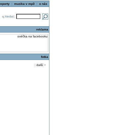
reporty
|
muzika v mp3
|
o nás
q.hledat::
reklama
fotka
::
další
>