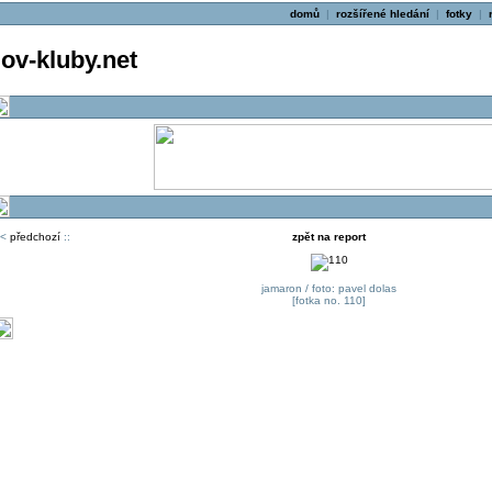
domů
|
rozšířené hledání
|
fotky
|
v-kluby.net
<
předchozí
::
zpět na report
jamaron / foto: pavel dolas
[fotka no. 110]