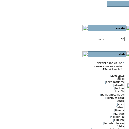
o
město
klub
dnešní akce všude
::
dnešní akce ve městě
::
rozšířené hledání
::
[
acoustica
]
[
áčko
]
[
áčko hladnov
]
[
atlantik
]
[
barbar
]
[
barrák
]
[
bumbum comedy
]
[
centrum pant
]
[
dock
]
[
etáž
]
[
fabric
]
[
fiducia
]
[
garage
]
[
heligonka
]
[
hlubina
]
[
hudební bazar
]
[
chlív
]