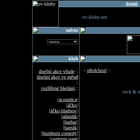
domů
ov-kluby.net
město
klub
<
předchozí
::
dnešní akce všude
::
dnešní akce ve městě
::
rozšířené hledání
::
rock & r
[
acoustica
]
[
áčko
]
[
áčko hladnov
]
[
atlantik
]
[
barbar
]
[
barrák
]
[
bumbum comedy
]
[
centrum pant
]