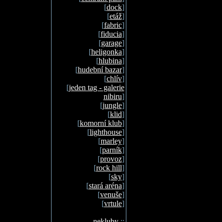
[
dock
]
[
etáž
]
[
fabric
]
[
fiducia
]
[
garage
]
[
heligonka
]
[
hlubina
]
[
hudební bazar
]
[
chlív
]
[
jeden tag - galerie
nibiru
]
[
jungle
]
[
klid
]
[
komorní klub
]
[
lighthouse
]
[
marley
]
[
parník
]
[
provoz
]
[
rock hill
]
[
sky
]
[
stará aréna
]
[
venuše
]
[
vrtule
]
nekluby
::