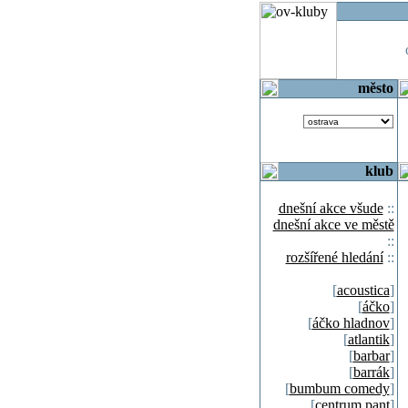
o
město
klub
dnešní akce všude
::
dnešní akce ve městě
::
rozšířené hledání
::
[
acoustica
]
[
áčko
]
[
áčko hladnov
]
[
atlantik
]
[
barbar
]
[
barrák
]
[
bumbum comedy
]
[
centrum pant
]