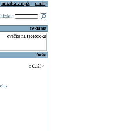
|
muzika v mp3
|
o nás
.hledat::
reklama
fotka
::
další
>
olas