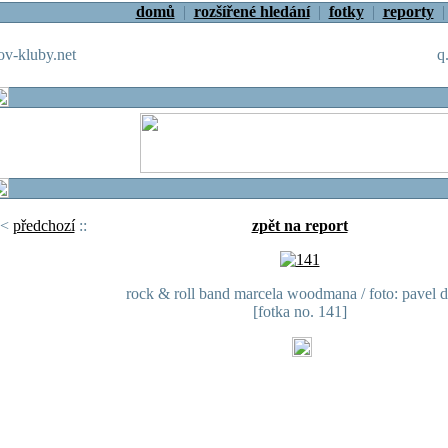
domů
|
rozšířené hledání
|
fotky
|
reporty
v-kluby.net
q
<
předchozí
::
zpět na report
rock & roll band marcela woodmana / foto: pavel d
[fotka no. 141]