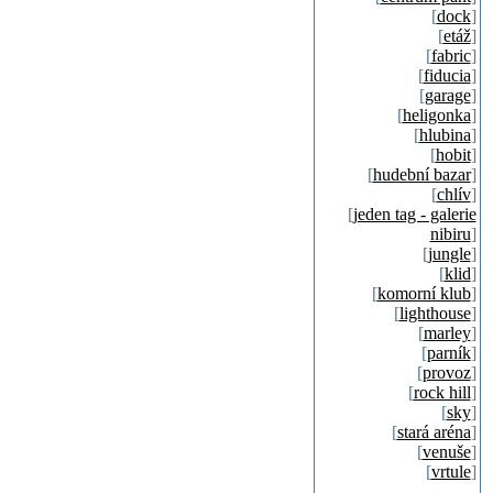
[
dock
]
[
etáž
]
[
fabric
]
[
fiducia
]
[
garage
]
[
heligonka
]
[
hlubina
]
[
hobit
]
[
hudební bazar
]
[
chlív
]
[
jeden tag - galerie
nibiru
]
[
jungle
]
[
klid
]
[
komorní klub
]
[
lighthouse
]
[
marley
]
[
parník
]
[
provoz
]
[
rock hill
]
[
sky
]
[
stará aréna
]
[
venuše
]
[
vrtule
]