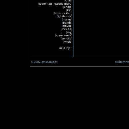
[
chlív
]
[
jeden tag - galerie nibiru
]
[
jungle
]
[
klid
]
[
komorní klub
]
[
lighthouse
]
[
marley
]
[
parník
]
[
provoz
]
[
rock hill
]
[
sky
]
[
stará aréna
]
[
venuše
]
[
vrtule
]
nekluby
::
© 2002 ov-kluby.net
stránky ne