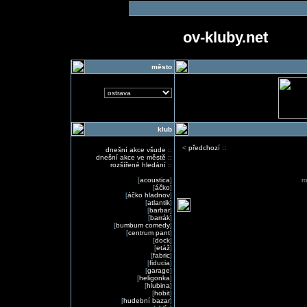
ov-kluby.net
město
klub
<
předchozí
::
dnešní akce všude
::
dnešní akce ve městě
::
rozšířené hledání
::
[
acoustica
]
r
[
áčko
]
[
áčko hladnov
]
[
atlantik
]
[
barbar
]
[
barrák
]
[
bumbum comedy
]
[
centrum pant
]
[
dock
]
[
etáž
]
[
fabric
]
[
fiducia
]
[
garage
]
[
heligonka
]
[
hlubina
]
[
hobit
]
[
hudební bazar
]