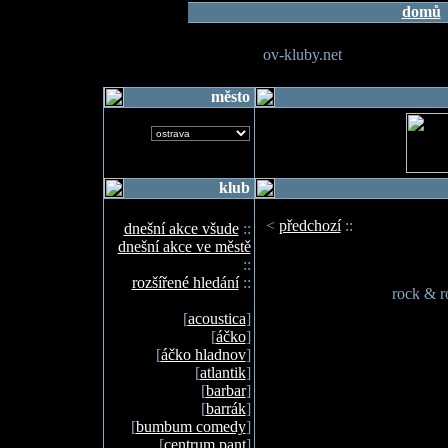
domů
ov-kluby.net
město
klub
<
předchozí
::
dnešní akce všude
::
dnešní akce ve městě
::
rozšířené hledání
::
rock & r
[
acoustica
]
[
áčko
]
[
áčko hladnov
]
[
atlantik
]
[
barbar
]
[
barrák
]
[
bumbum comedy
]
[
centrum pant
]