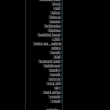
[
dock
]
[
etáž
]
[
fabric
]
[
fiducia
]
[
garage
]
[
heligonka
]
[
hlubina
]
[
hudební bazar
]
[
chlív
]
[
jeden tag - galerie
nibiru
]
[
jungle
]
[
klid
]
[
komorní klub
]
[
lighthouse
]
[
marley
]
[
parník
]
[
provoz
]
[
rock hill
]
[
sky
]
[
stará aréna
]
[
venuše
]
[
vrtule
]
nekluby
::