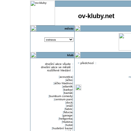
ov-kluby.net
město
klub
<
předchozí
::
dnešní akce všude
::
dnešní akce ve městě
::
rozšířené hledání
::
[
acoustica
]
r
[
áčko
]
[
áčko hladnov
]
[
atlantik
]
[
barbar
]
[
barrák
]
[
bumbum comedy
]
[
centrum pant
]
[
dock
]
[
etáž
]
[
fabric
]
[
fiducia
]
[
garage
]
[
heligonka
]
[
hlubina
]
[
hobit
]
[
hudební bazar
]