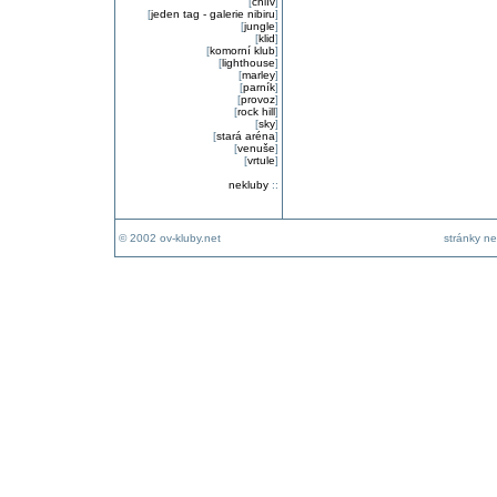
[
chlív
]
[
jeden tag - galerie nibiru
]
[
jungle
]
[
klid
]
[
komorní klub
]
[
lighthouse
]
[
marley
]
[
parník
]
[
provoz
]
[
rock hill
]
[
sky
]
[
stará aréna
]
[
venuše
]
[
vrtule
]
nekluby
::
© 2002 ov-kluby.net
stránky ne