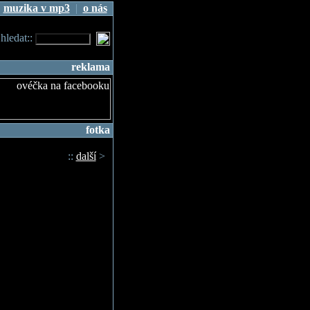
|
muzika v mp3
|
o nás
.hledat::
reklama
fotka
::
další
>