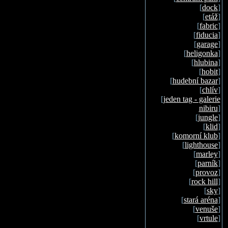
[
dock
]
[
etáž
]
[
fabric
]
[
fiducia
]
[
garage
]
[
heligonka
]
[
hlubina
]
[
hobit
]
[
hudební bazar
]
[
chlív
]
[
jeden tag - galerie
nibiru
]
[
jungle
]
[
klid
]
[
komorní klub
]
[
lighthouse
]
[
marley
]
[
parník
]
[
provoz
]
[
rock hill
]
[
sky
]
[
stará aréna
]
[
venuše
]
[
vrtule
]