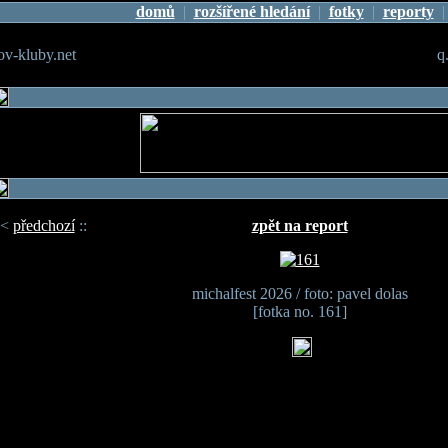
domů
|
rozšířené hledání
|
fotky
|
reporty
v-kluby.net
q
<
předchozí
::
zpět na report
michalfest 2026 / foto: pavel dolas
[fotka no. 161]