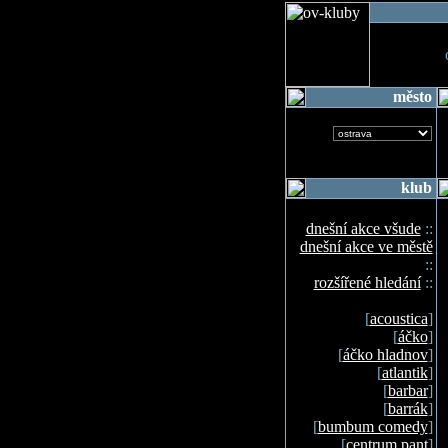
o
město
klub
dnešní akce všude
::
dnešní akce ve městě
::
rozšířené hledání
::
[
acoustica
]
[
áčko
]
[
áčko hladnov
]
[
atlantik
]
[
barbar
]
[
barrák
]
[
bumbum comedy
]
[
centrum pant
]